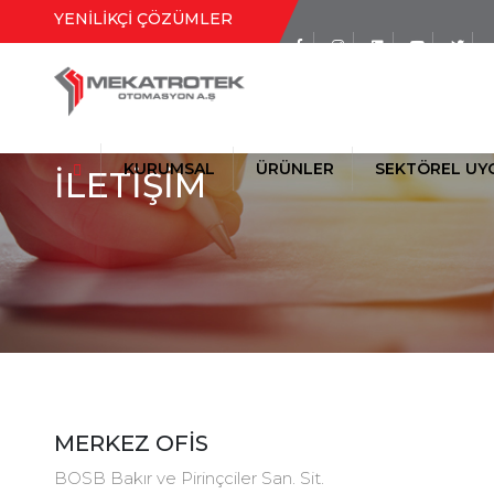
YENİLİKÇİ ÇÖZÜMLER
Sosyal Medya
Hesaplarımız
KURUMSAL
ÜRÜNLER
SEKTÖREL UY
İLETİŞİM
TAŞIMA (KONVEYÖR) SİSTEMLE
MERKEZ OFİS
BOSB Bakır ve Pirinçciler San. Sit.