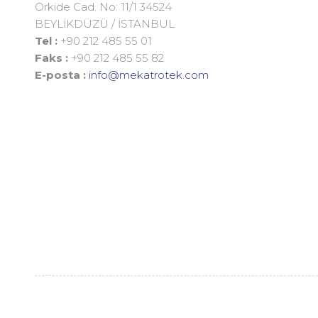
Orkide Cad. No: 11/1 34524
BEYLİKDÜZÜ / İSTANBUL
Tel :
+90 212 485 55 01
Faks :
+90 212 485 55 82
DORSE - KONTEYNER YÜKLEME
E-posta :
info@mekatrotek.com
BOŞALTMA SİSTEMLERİ
ROBOTİK UYGULAMALAR