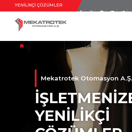
YENİLİKÇİ ÇÖZÜMLER
Sosyal Medya
Hesaplarımız
KURUMSAL
ÜRÜNLER
SEKTÖREL U
Mekatrotek Otomasyon A.Ş
İŞLETMENIZE
TAŞIMA (KONVEYÖR) SİSTEML
YENILIKÇI