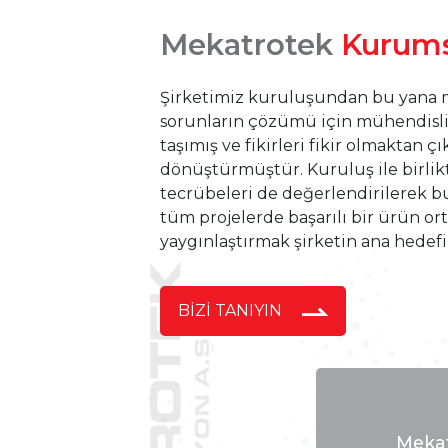
PALETLEME MAKİNALARI
Mekatrotek
Kurums
Şirketimiz kuruluşundan bu yana mü
sorunların çözümü için mühendislik 
taşımış ve fikirleri fikir olmaktan ç
dönüştürmüştür. Kuruluş ile birlikt
tecrübeleri de değerlendirilerek 
PALET GİYDİRME SİSTEMLE
tüm projelerde başarılı bir ürün o
yaygınlaştırmak şirketin ana hedef
BİZİ TANIYIN
TERMOFORM MAKİNELERİ
Meka