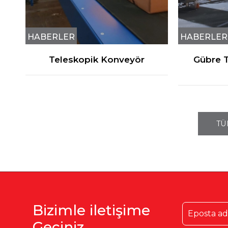
HABERLER
HABERLER
e
Teleskopik Konveyör
Gübre T
TÜ
Bizimle iletişime
Geçiniz