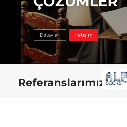
ÇÖZÜMLER
DORSE - KONTEYNER YÜKLEM
BOŞALTMA SİSTEMLERİ
Detaylar
İletişim
Referanslarımız
ROBOTİK UYGULAMALAR