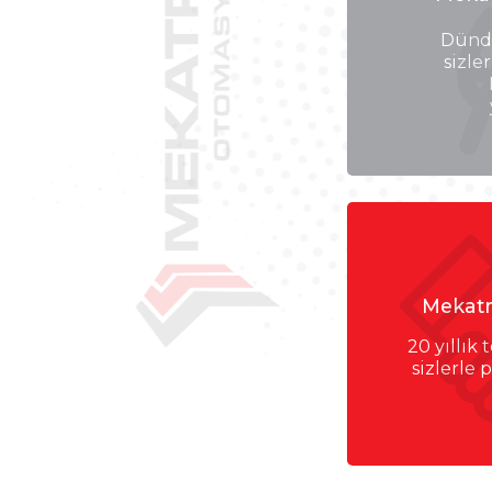
Dünd
sizle
Mekatr
20 yıllık
sizlerle 