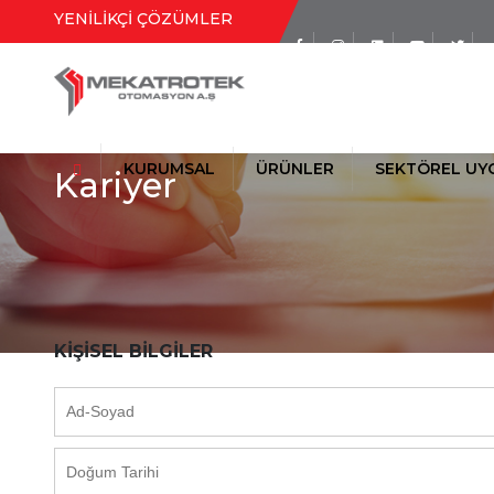
YENİLİKÇİ ÇÖZÜMLER
Sosyal Medya
Hesaplarımız
KURUMSAL
ÜRÜNLER
SEKTÖREL UY
Kariyer
KİŞİSEL BİLGİLER
TAŞIMA (KONVEYÖR) SİSTEMLE