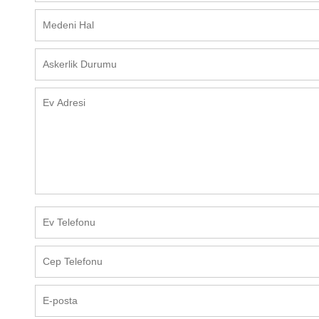
DORSE - KONTEYNER YÜKLEME
BOŞALTMA SİSTEMLERİ
ROBOTİK UYGULAMALAR