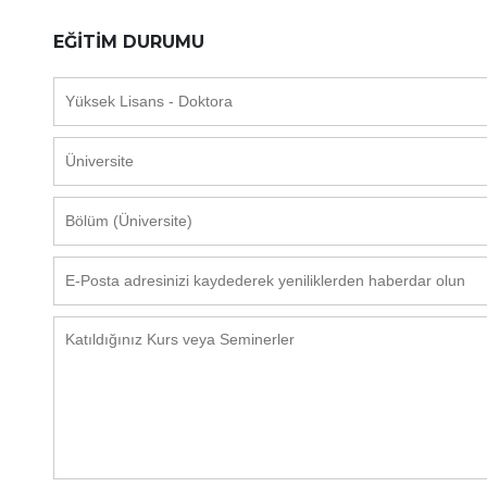
PALETLEME MAKİNALARI
EĞİTİM DURUMU
PALET GİYDİRME SİSTEMLERİ
TERMOFORM MAKİNELERİ