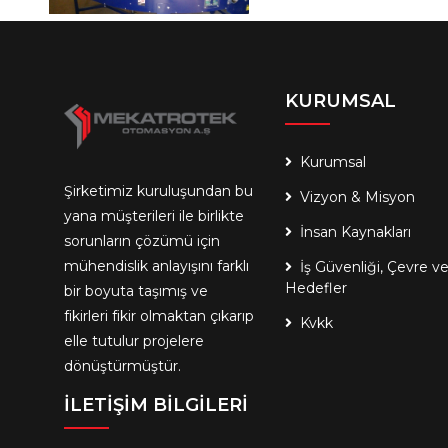
PALETLEME MAKİNALARI
KURUMSAL
Kurumsal
Şirketimiz kuruluşundan bu
Vizyon & Misyon
PALET GİYDİRME SİSTEMLERİ
yana müşterileri ile birlikte
İnsan Kaynakları
sorunların çözümü için
mühendislik anlayışını farklı
İş Güvenliği, Çevre v
Hedefler
bir boyuta taşımış ve
fikirleri fikir olmaktan çıkarıp
Kvkk
elle tutulur projelere
dönüştürmüştür.
TERMOFORM MAKİNELERİ
İLETİŞİM BİLGİLERİ