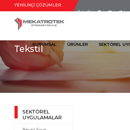
YENİLİKÇİ ÇÖZÜMLER
Sosyal Medya
Hesaplarımız
KURUMSAL
ÜRÜNLER
SEKTÖREL UY
Tekstil
TAŞIMA (KONVEYÖR) SİSTEMLE
SEKTÖREL
UYGULAMALAR
Beyaz Eşya