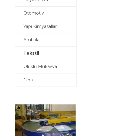
Otomotiv
Yapı Kimyasalları
DORSE - KONTEYNER YÜKLEME
BOŞALTMA SİSTEMLERİ
Ambalaj
Tekstil
Oluklu Mukavva
Gıda
ROBOTİK UYGULAMALAR